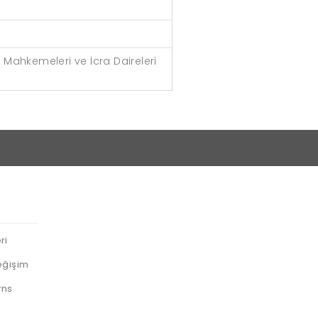
l Mahkemeleri ve İcra Daireleri
ri
eğişim
rns