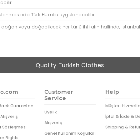
bilir.
ygulanmasında Türk Hukuku uygulanacaktır.
 doğan veya doğabilecek her türlü ihtilafın hallinde, İstanbu
Quality Turkish Clothes
io.com
Customer
Help
Service
Back Guarantee
Müşteri Hizmetle
Üyelik
Alışveriş
İptal & İade & D
Alışveriş
cı Sözleşmesi
Shipping & Retu
Genel Kullanım Koşulları
r Rights