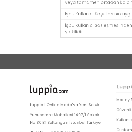
veya tamamen ortadan kaldıra
İşbu Kullanıcı Koşulları’nın u
İşbu Kullanıcı Sözleşmesi'nden
yetkilidir.
Lupp
Money 
Luppio | Online Moda'ya Yeni Soluk
Güvenli 
Yunusemre Mahallesi 1407/1 Sokak
Kullanı
No:30 B1 Sultangazi İstanbul Türkiye
Custome