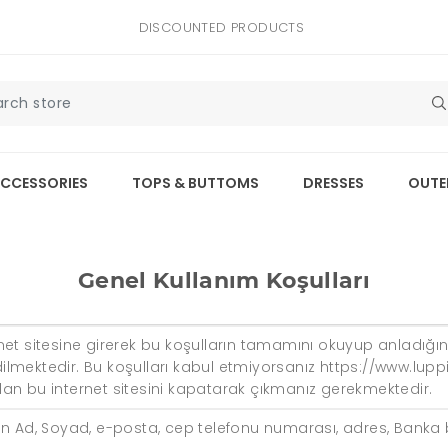
DISCOUNTED PRODUCTS
CCESSORIES
TOPS & BUTTOMS
DRESSES
OUTE
Genel Kullanım Koşulları
net sitesine girerek bu koşulların tamamını okuyup anladığı
lmektedir. Bu koşulları kabul etmiyorsanız https://www.lupp
an bu internet sitesini kapatarak çıkmanız gerekmektedir.
 Ad, Soyad, e-posta, cep telefonu numarası, adres, Banka bilgi