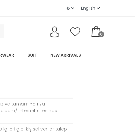
0
RWEAR
SUIT
NEW ARRIVALS
nız ve tamamına rıza
io.com/ internet sitesinde
leri gibi kişisel veriler talep