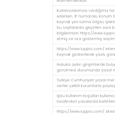
edilmemektedir.
Kullanıcılarımıza verdiğimiz hiz
ederken; IP numarası, konum bilgis
kaynak yeri tutma bilgisi, işleti
bu sayfalarda geçirilen süre bil
bilgilerinizin https://www.lup
etmiş ve rıza göstermiş sayılm
https://www.luppio.com/ internet
Kaynak gösterilerek yazılı, gö
Hukuka aykırı girişimlerde bul
görülmesi durumunda yasal me
Türkiye Cumhuriyeti yasal mer
veriler yetkili kurumlarla paylaş
İşbu kullanım koşulları kullanı
tarafından yasalarda belirtile
https://www.luppio.com/ sitesi 