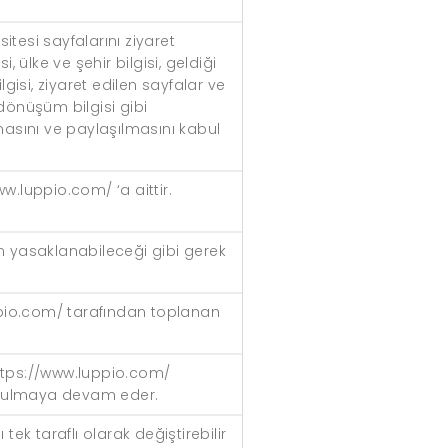
itesi sayfalarını ziyaret
si, ülke ve şehir bilgisi, geldiği
lgisi, ziyaret edilen sayfalar ve
 dönüşüm bilgisi gibi
masını ve paylaşılmasını kabul
ww.luppio.com/ ‘a aittir.
an yasaklanabileceği gibi gerek
ppio.com/ tarafından toplanan
 https://www.luppio.com/
 tutulmaya devam eder.
ek taraflı olarak değiştirebilir