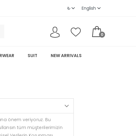
0
RWEAR
SUIT
NEW ARRIVALS
asına önem veriyoruz. Bu
ullansın tüm müşterilerimizin
şisel Verilerin Korunması