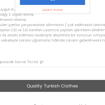
gun kullanılıp kullanılmadığını öğrenme,
Learn more
dığı 3. kişileri bilme,
ilmesini isteme,
en şartlar çerçevesinde silinmesini / yok edilmesini isteme
 sayılan (d) ve (e) bentleri uyarınca yapılan işlemlerin bildiril
ile analiz edilmesi nedeniyle aleyhinize bir sonucun ortaya
 sebebiyle zarara uğramanız hâlinde zararın giderilmesini t
zacılık San.ve Tic.Ltd. Şti
Quality Turkish Clothes