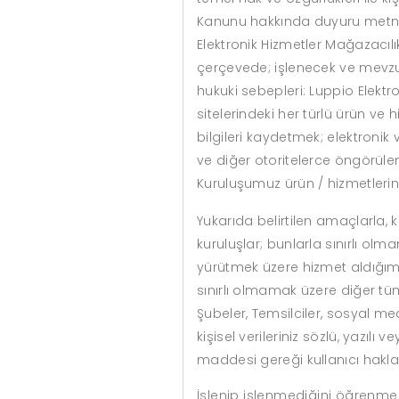
Kanunu hakkında duyuru metnini 
Elektronik Hizmetler Mağazacılık 
çerçevede; işlenecek ve mevzuatı
hukuki sebepleri: Luppio Elektro
sitelerindeki her türlü ürün ve h
bilgileri kaydetmek; elektron
ve diğer otoritelerce öngörüle
Kuruluşumuz ürün / hizmetlerin
Yukarıda belirtilen amaçlarla, ki
kuruluşlar; bunlarla sınırlı olma
yürütmek üzere hizmet aldığımız, 
sınırlı olmamak üzere diğer tüm
Şubeler, Temsilciler, sosyal med
kişisel verileriniz sözlü, yazılı
maddesi gereği kullanıcı hakları
İşlenip işlenmediğini öğrenme