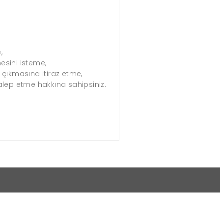
,
mesini isteme,
 çıkmasına itiraz etme,
alep etme hakkına sahipsiniz.