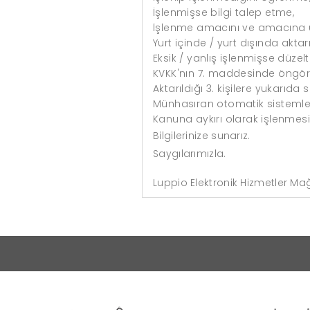
İşlenmişse bilgi talep etme,
İşlenme amacını ve amacına uy
Yurt içinde / yurt dışında aktarıl
Eksik / yanlış işlenmişse düzelt
KVKK'nın 7. maddesinde öngörül
Aktarıldığı 3. kişilere yukarıda
Münhasıran otomatik sistemler 
Kanuna aykırı olarak işlenmesi
Bilgilerinize sunarız.
Saygılarımızla.
Luppio Elektronik Hizmetler Mağa