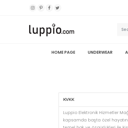
HOME PAGE
UNDERWEAR
A
KVKK
Luppio Elektronik Hizmetler Mağa
kapsamda başta özel hayatın gi
temel hak ve özgürlükleri ile k