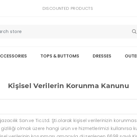
DISCOUNTED PRODUCTS
CCESSORIES
TOPS & BUTTOMS
DRESSES
OUTE
Kişisel Verilerin Korunma Kanunu
zacılık San.ve Tic.Ltd. Şti.olarak kişisel verilerinizin korunm
zliliği olmak üzere hangi ürün ve hizmetlerimizi kullanırsa k
işisel verilerinin korunması amacıyla düzenlenen 6698 sayılı Ki