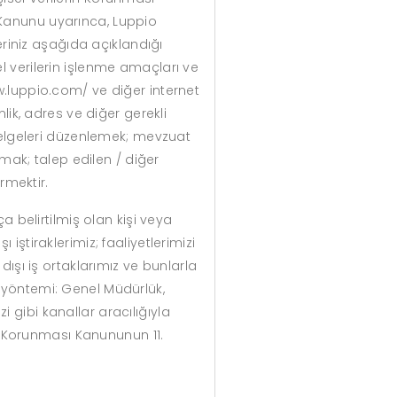
ı Kanunu uyarınca, Luppio
leriniz aşağıda açıklandığı
el verilerin işlenme amaçları ve
ww.luppio.com/ ve diğer internet
mlik, adres ve diğer gerekli
belgeleri düzenlemek; mevzuat
mak; talep edilen / diğer
rmektir.
ça belirtilmiş olan kişi veya
 iştiraklerimiz; faaliyetlerimizi
 dışı iş ortaklarımız ve bunlarla
a yöntemi: Genel Müdürlük,
i gibi kanallar aracılığıyla
rin Korunması Kanununun 11.