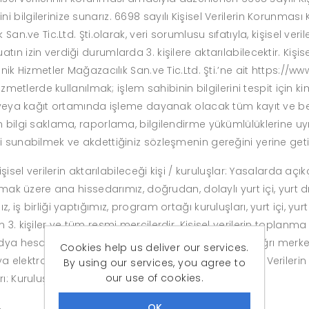
bilgilerinize sunarız. 6698 sayılı Kişisel Verilerin Korunmas
San.ve Tic.Ltd. Şti.olarak, veri sorumlusu sıfatıyla, kişisel veri
n izin verdiği durumlarda 3. kişilere aktarılabilecektir. Kişis
nik Hizmetler Mağazacılık San.ve Tic.Ltd. Şti.’ne ait https://w
izmetlerde kullanılmak; işlem sahibinin bilgilerini tespit için ki
ik veya kağıt ortamında işleme dayanak olacak tüm kayıt ve 
n bilgi saklama, raporlama, bilgilendirme yükümlülüklerine uy
i sunabilmek ve akdettiğiniz sözleşmenin gereğini yerine geti
şisel verilerin aktarılabileceği kişi / kuruluşlar: Yasalarda açık
mak üzere ana hissedarımız, doğrudan, dolaylı yurt içi, yurt dışı
iş birliği yaptığımız, program ortağı kuruluşları, yurt içi, yurt
 3. kişiler ve tüm resmi mercilerdir. Kişisel verilerin toplanm
ya hesapları, e-posta formları, internet sitesi ve çağrı merkez
Cookies help us deliver our services.
 veya elektronik ortamda toplanabilir. 6698 Sayılı Kişisel Verile
By using our services, you agree to
our use of cookies.
: Kuruluşumuza başvurarak, kişisel verilerinizin;
,