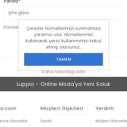
Parola*
Parolanızı mı unuttunuz?
Çerezler hizmetlerimizi sunmamıza
yardımcı olur. Hizmetlerimizi
OTURUM AÇ
kullanarak çerez kullanımımızı kabul
etmiş olursunuz.
Daha fazla bilgi edin
Luppio - Online Moda'ya Yeni Soluk
io.com
Müşteri İlişkileri
Yardım
eme Garantisi
Üyelik
Müşteri Hizmetle