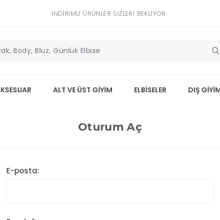
İNDIRIMLI ÜRÜNLER SIZLERI BEKLIYOR
AKSESUAR
ALT VE ÜST GİYİM
ELBİSELER
DIŞ GİYİ
Oturum Aç
E-posta: