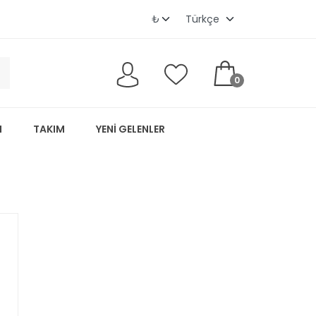
0
M
TAKIM
YENI GELENLER