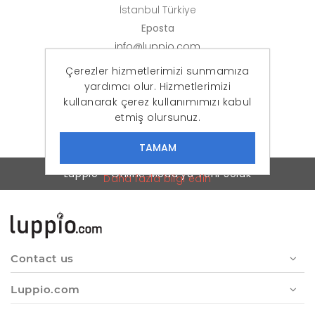
İstanbul Türkiye
Eposta
info@luppio.com
Çerezler hizmetlerimizi sunmamıza
Banka Hesap Bilgileri
yardımcı olur. Hizmetlerimizi
Türkiye İş Bankası
kullanarak çerez kullanımımızı kabul
Şube : ATRİUM / İSTANBUL
etmiş olursunuz.
IBAN : TR32 0006 4000 0011 1370 4297 89
Luppio - Online Moda'ya Yeni Soluk
Daha fazla bilgi edin
Contact us
Luppio.com