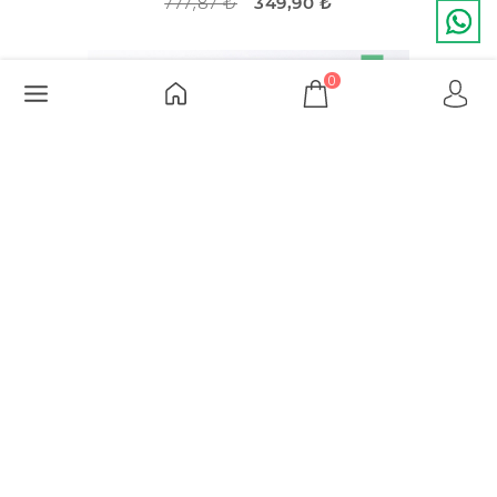
777,87 ₺
349,90 ₺
İNDIRIM
-30%
0