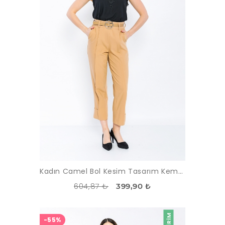
Kadın Camel Bol Kesim Tasarım Kemerli Pantolon
604,87 ₺
399,90 ₺
İNDIRIM
-55%