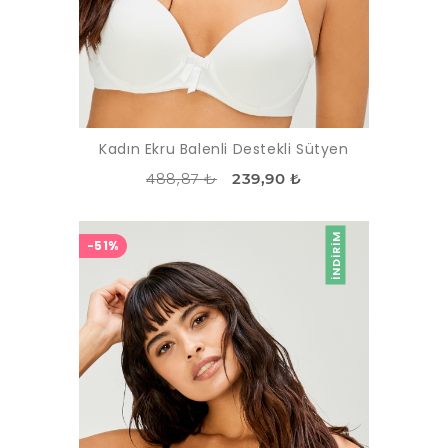
Kadın Ekru Balenli Destekli Sütyen
488,87 ₺
239,90 ₺
İNDIRIM
-51%