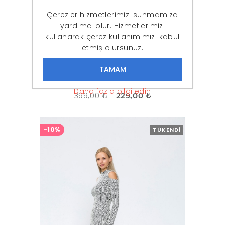
Çerezler hizmetlerimizi sunmamıza
yardımcı olur. Hizmetlerimizi
kullanarak çerez kullanımımızı kabul
etmiş olursunuz.
Kadın Bej Simli Uzun Triko Elbise
Daha fazla bilgi edin
399,00 ₺
229,00 ₺
-10%
TÜKENDI