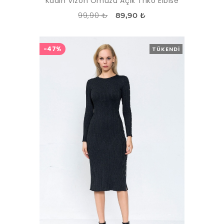
Kadın Vizon Omuzu Açık Triko Elbise
99,90 ₺
89,90 ₺
-47%
TÜKENDI