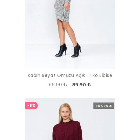
Kadın Beyaz Omuzu Açık Triko Elbise
99,90 ₺
89,90 ₺
-8%
TÜKENDI