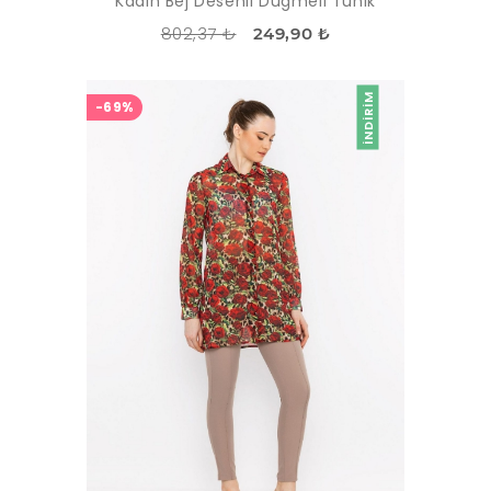
Kadın Bej Desenli Düğmeli Tunik
802,37 ₺
249,90 ₺
İNDIRIM
-69%