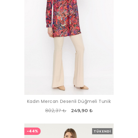
Kadın Mercan Desenli Düğmeli Tunik
802,37 ₺
249,90 ₺
-44%
TÜKENDI