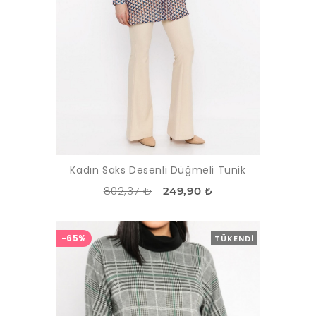
Kadın Saks Desenli Düğmeli Tunik
802,37 ₺
249,90 ₺
-65%
TÜKENDI