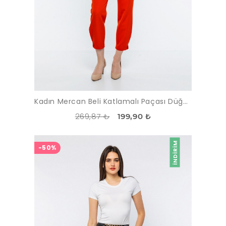
Kadın Mercan Beli Katlamalı Paçası Düğmeli Pantolon
269,87 ₺
199,90 ₺
İNDIRIM
-50%