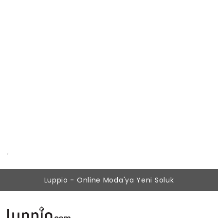
24X7 Destek
7 gün 24 saat bize ulaşın
Güvenli Ödeme
7 gün 24 saat bize ulaşın
;
Luppio - Online Moda'ya Yeni Soluk