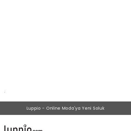
24X7 Destek
7 gün 24 saat bize ulaşın
Güvenli Ödeme
7 gün 24 saat bize ulaşın
;
Luppio - Online Moda'ya Yeni Soluk