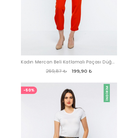
Kadın Mercan Beli Katlamalı Paçası Düğmeli Pantolon
269,87 ₺
199,90 ₺
İNDIRIM
-50%