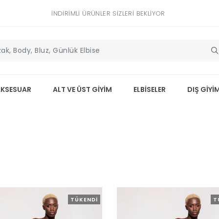
İNDIRIMLI ÜRÜNLER SIZLERI BEKLIYOR
AKSESUAR
ALT VE ÜST GİYİM
ELBİSELER
DIŞ GİYİ
TÜKENDI
T