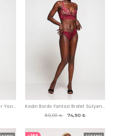
Kadın Bordo Desteksiz Kemer Yazılı Dantelli Büstiyer Takım
Kadın Bordo Fantazi Bralet Sütyen Takımı
89,00 ₺
74,90 ₺
-26%
ÜKENDI
TÜKENDI