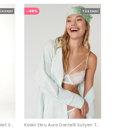
-48%
ÜKENDI
TÜKENDI
Kadın Bordo Yazılı Lastikli Bralet Sütyen Takımı
Kadın Ekru Aura Dantelli Sütyen Takımı