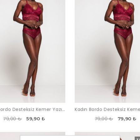
Kadın Bordo Desteksiz Kemer Yazılı Dantelli Büstiyer Takım
79,00 ₺
79,00 ₺
59,90 ₺
79,90 ₺
-35%
TÜKENDI
T