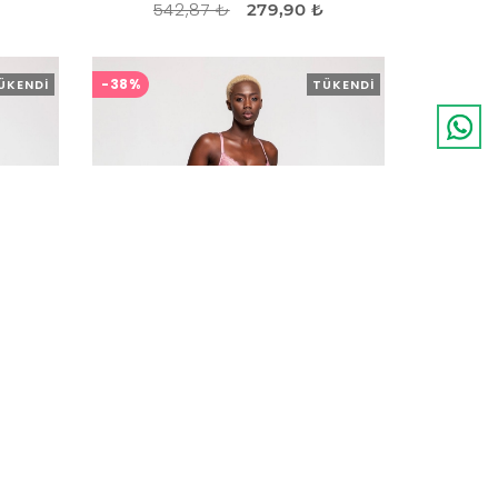
542,87 ₺
279,90 ₺
-38%
ÜKENDI
TÜKENDI