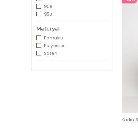
Vizon
90B
Siyah
95B
Materyal
Pamuklu
Polyester
Saten