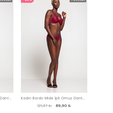
Kadın Bordo Mide İpli Omuz Dantelli Sütyen Takımı
Kadın Bordo Mide İpli Omuz Dantelli Sütyen Takımı
121,37 ₺
89,90 ₺