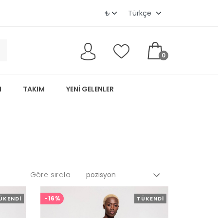
0
M
TAKIM
YENI GELENLER
Göre sırala
-16%
ÜKENDI
TÜKENDI