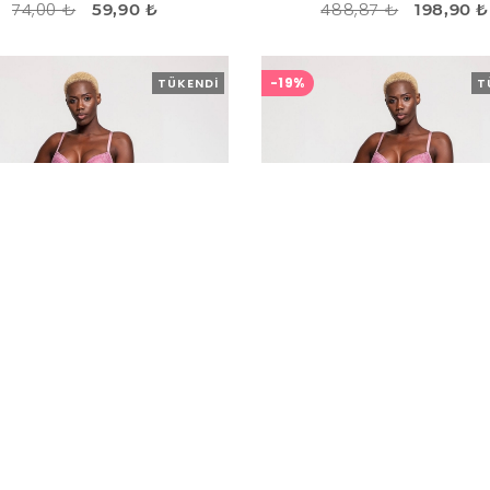
74,00 ₺
488,87 ₺
59,90 ₺
198,90 ₺
-19%
TÜKENDI
T