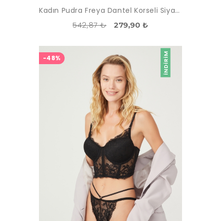
Kadın Pudra Freya Dantel Korseli Siyah Sütyen Takımı
542,87 ₺
279,90 ₺
İNDIRIM
-48%