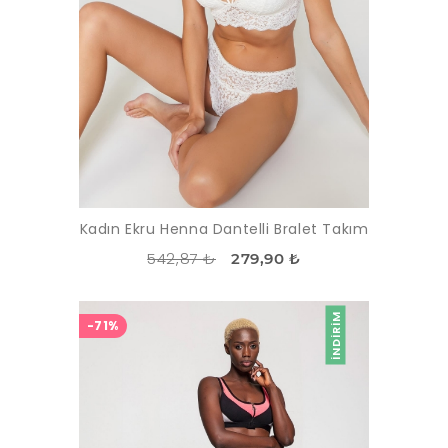
Kadın Ekru Henna Dantelli Bralet Takım
542,87 ₺
279,90 ₺
İNDIRIM
-71%