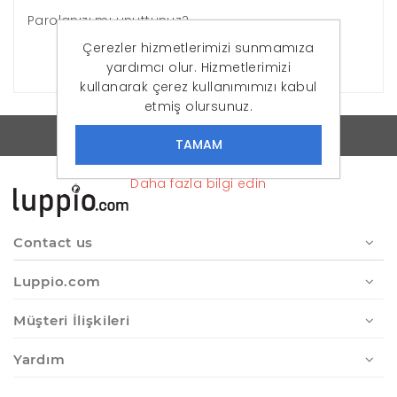
Parolanızı mı unuttunuz?
Çerezler hizmetlerimizi sunmamıza
OTURUM AÇ
yardımcı olur. Hizmetlerimizi
kullanarak çerez kullanımımızı kabul
etmiş olursunuz.
Luppio - Online Moda'ya Yeni Soluk
Daha fazla bilgi edin
Contact us
Luppio.com
Müşteri İlişkileri
Yardım