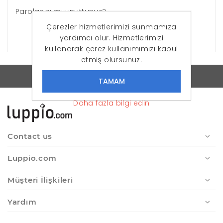
Parolanızı mı unuttunuz?
Çerezler hizmetlerimizi sunmamıza
OTURUM AÇ
yardımcı olur. Hizmetlerimizi
kullanarak çerez kullanımımızı kabul
etmiş olursunuz.
Luppio - Online Moda'ya Yeni Soluk
Daha fazla bilgi edin
Contact us
Luppio.com
Müşteri İlişkileri
Yardım