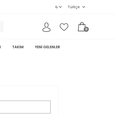
0
M
TAKIM
YENI GELENLER