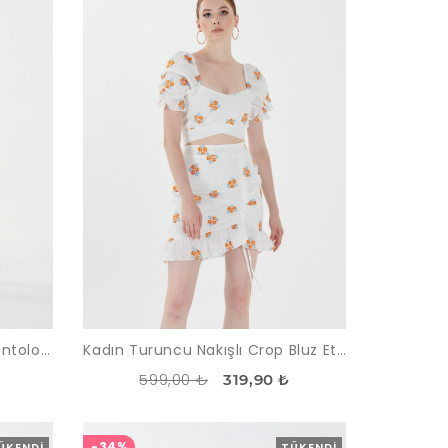
Kadın Somon V Yaka Bluz Pantolon Aerobin Takım
Kadın Turuncu Nakışlı Crop Bluz Etek Takım
599,00 ₺
319,90 ₺
-34%
ÜKENDI
TÜKENDI