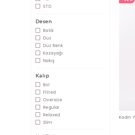
Oranj
STD
Pudra
Saks - Gold
Desen
Siyah - Beyaz
Batik
Somon
Düz
Turuncu
Düz Renk
Yeşil
Kazayağı
Siyah
Nakış
Kalıp
Bol
Fitted
Oversize
Regular
Relaxed
Slim