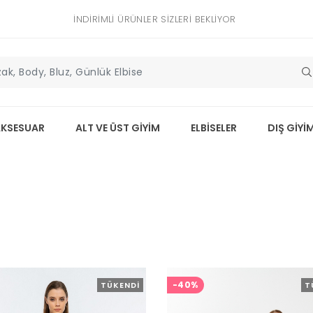
İNDIRIMLI ÜRÜNLER SIZLERI BEKLIYOR
AKSESUAR
ALT VE ÜST GİYİM
ELBİSELER
DIŞ GİYİ
-40%
TÜKENDI
T