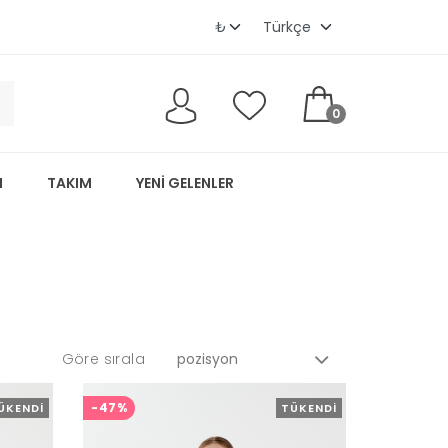
0
M
TAKIM
YENI GELENLER
Göre sırala
-47%
ÜKENDI
TÜKENDI