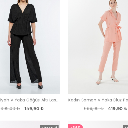
Kadın Siyah V Yaka Göğüs Altı Lastikli Takım
399,00 ₺
699,00 ₺
149,90 ₺
419,90 ₺
-39%
TÜKENDI
T