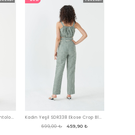
Kadın Yeşil Crop Gömlek Pantolon Takım
Kadın Yeşil SDR338 Ekose Crop Bluz Pantolon Takım
699,00 ₺
₺
459,90 ₺