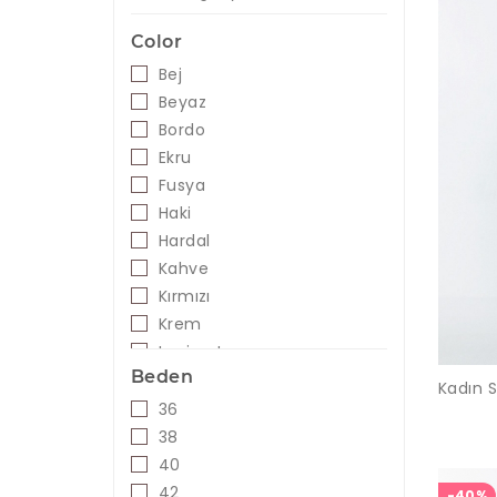
Color
Bej
Beyaz
Bordo
Ekru
Fusya
Haki
Hardal
Kahve
Kırmızı
Krem
Lacivert
Beden
Leopar
Lila
36
Mavi
38
Mint
40
Mor
42
-40%