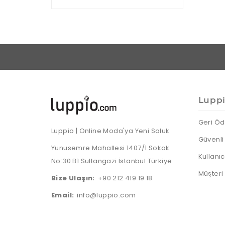
Lupp
Geri Öd
Luppio | Online Moda'ya Yeni Soluk
Güvenli 
Yunusemre Mahallesi 1407/1 Sokak
Kullanı
No:30 B1 Sultangazi İstanbul Türkiye
Müşteri
Bize Ulaşın:
+90 212 419 19 18
Email:
info@luppio.com