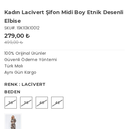
Kadın Lacivert Şifon Midi Boy Etnik Desenli
Elbise
SKU#: 19K113K10012
279,00 ₺
499,00 ₺
100% Orijinal Ürünler
Güvenli Ödeme Yöntemi
Türk Malı
Aynı Gün Kargo
RENK : LACIVERT
BEDEN
36
38
40
42