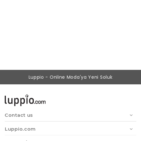
Kadın Mavi A Form Desenli Elbise
683,37 ₺
309,90 ₺
Luppio - Online Moda'ya Yeni Soluk
Contact us
Luppio.com