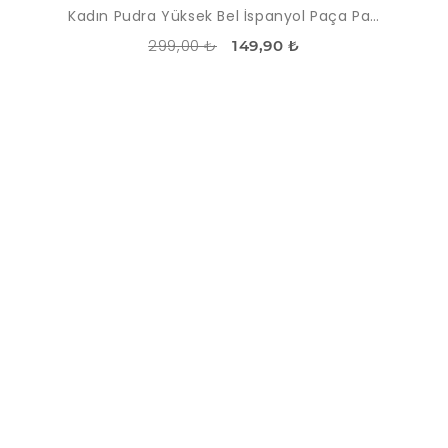
Kadın Pudra Yüksek Bel İspanyol Paça Pantolon
299,00 ₺
149,90 ₺
İNDIRIM
-56%