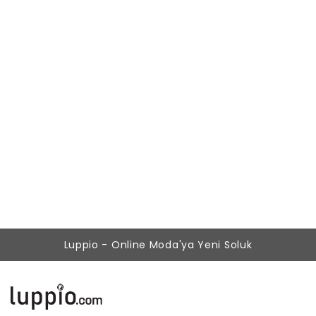
Kadın Bebe Mavi Yüksek Bel Aksesuarlı İspanyol Paça Pantolon
977,87 ₺
379,90 ₺
Luppio - Online Moda'ya Yeni Soluk