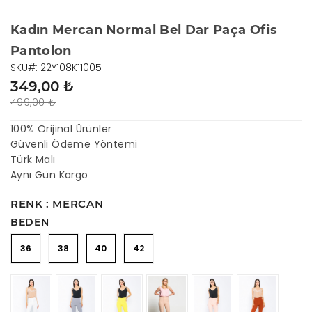
Kadın Mercan Normal Bel Dar Paça Ofis
Pantolon
SKU#: 22Y108K11005
349,00 ₺
499,00 ₺
100% Orijinal Ürünler
Güvenli Ödeme Yöntemi
Türk Malı
Aynı Gün Kargo
RENK : MERCAN
BEDEN
36
38
40
42