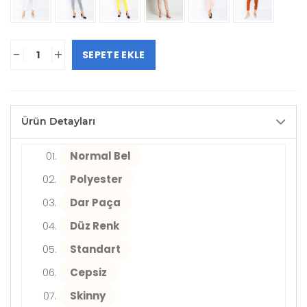
-
+
SEPETE EKLE
Ürün Detayları
Normal Bel
Polyester
Dar Paça
Düz Renk
Standart
Cepsiz
Skinny