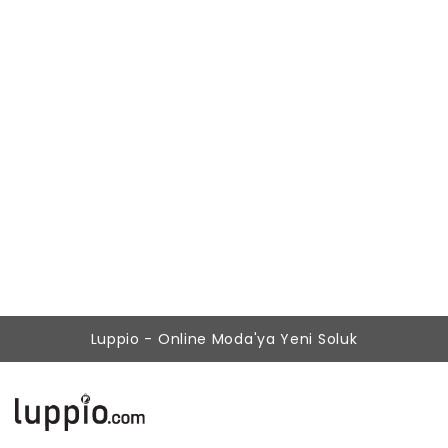
Kadın Siyah Kadife Detaylı Midi Ofis Elbise
499,00 ₺
179,90 ₺
Luppio - Online Moda'ya Yeni Soluk