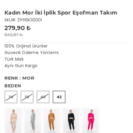
Kadın Mor İki İplik Spor Eşofman Takım
SKU#: 21Y116K30001
279,90 ₺
642,87 ₺
100% Orijinal Ürünler
Güvenli Ödeme Yöntemi
Türk Malı
Aynı Gün Kargo
RENK : MOR
BEDEN
36
38
40
42