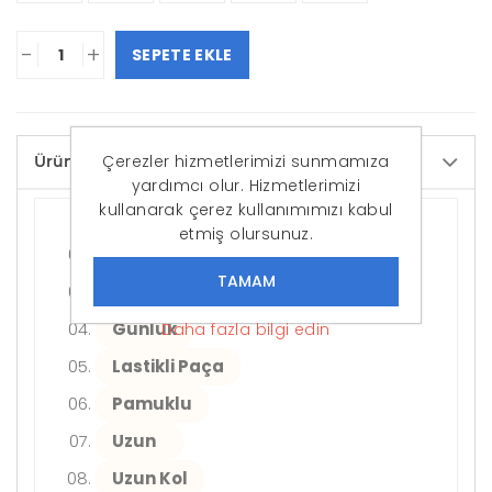
-
+
SEPETE EKLE
Çerezler hizmetlerimizi sunmamıza
Ürün Detayları
yardımcı olur. Hizmetlerimizi
kullanarak çerez kullanımımızı kabul
Kadın / Kız
etmiş olursunuz.
Yetişkin
Regular Fit
Günlük
Daha fazla bilgi edin
Lastikli Paça
Pamuklu
Uzun
Uzun Kol