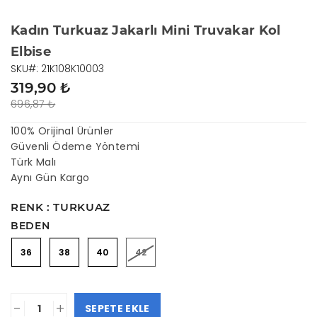
Kadın Turkuaz Jakarlı Mini Truvakar Kol
Elbise
SKU#: 21K108K10003
319,90 ₺
696,87 ₺
100% Orijinal Ürünler
Güvenli Ödeme Yöntemi
Türk Malı
Aynı Gün Kargo
RENK : TURKUAZ
BEDEN
36
38
40
42
-
+
SEPETE EKLE