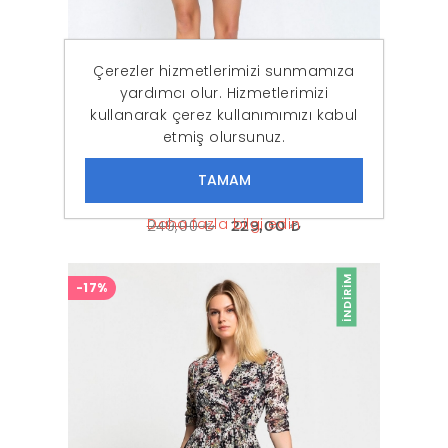
Çerezler hizmetlerimizi sunmamıza
yardımcı olur. Hizmetlerimizi
kullanarak çerez kullanımımızı kabul
etmiş olursunuz.
Kadın Mor Simli Geniş Yaka Kemerli Elbise
Daha fazla bilgi edin
249,00 ₺
229,00 ₺
İNDIRIM
-17%