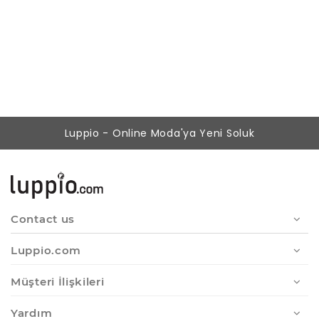
Kadın Saks Lazer Kesim Süet Casual Elbise
339,00 ₺
199,00 ₺
Luppio - Online Moda'ya Yeni Soluk
Contact us
Luppio.com
Müşteri İlişkileri
Yardım