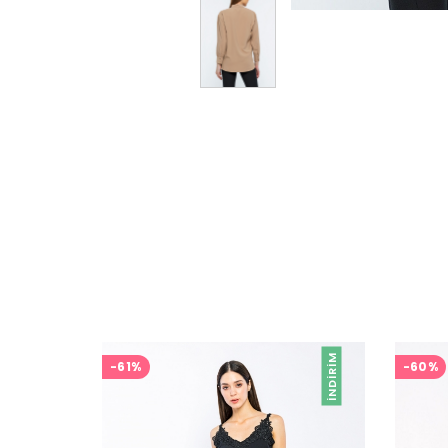
İNDIRIM
-61%
-60%