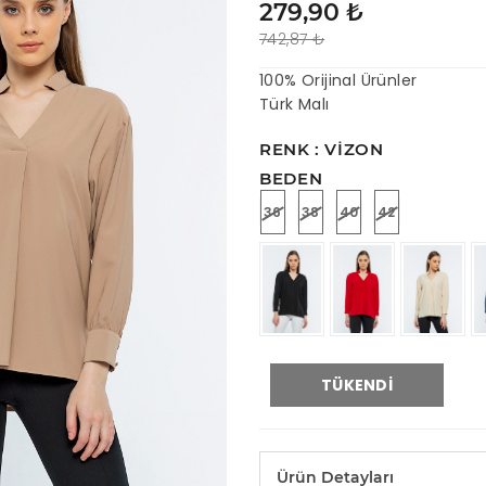
279,90 ₺
742,87 ₺
100% Orijinal Ürünler
Türk Malı
RENK : VIZON
BEDEN
36
38
40
42
TÜKENDI
Ürün Detayları