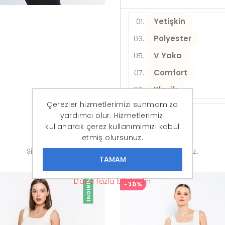
Yetişkin
Polyester
V Yaka
Comfort
Klasik
Çerezler hizmetlerimizi sunmamıza
yardımcı olur. Hizmetlerimizi
kullanarak çerez kullanımımızı kabul
Benzer Ürünler
etmiş olursunuz.
Sizler için seçtiğimiz ürünlere göz atabilirsiniz.
Daha fazla bilgi edin
İNDIRIM
-30%