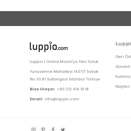
Lupp
Geri Öd
Luppio | Online Moda'ya Yeni Soluk
Güvenli 
Yunusemre Mahallesi 1407/1 Sokak
Kullanı
No:30 B1 Sultangazi İstanbul Türkiye
Müşteri
Bize Ulaşın:
+90 212 419 19 18
Email:
info@luppio.com