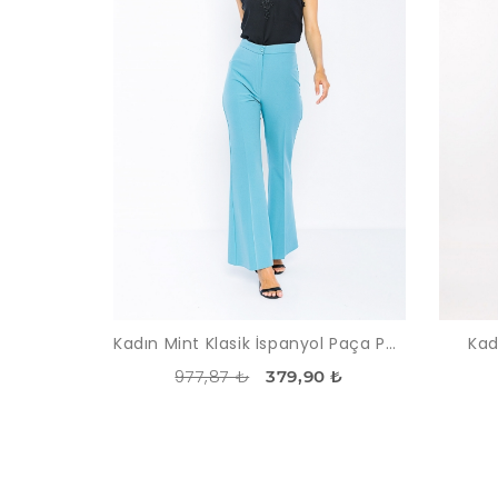
Kadın Mint Klasik İspanyol Paça Pantolon
Kad
977,87 ₺
379,90 ₺