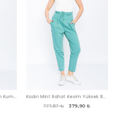
Kadın Bej Rahat Kesim Saten Kumaş Pantolon
Kadın Mint Rahat Kesim Yüksek Bel Pantolon
777,87 ₺
₺
379,90 ₺