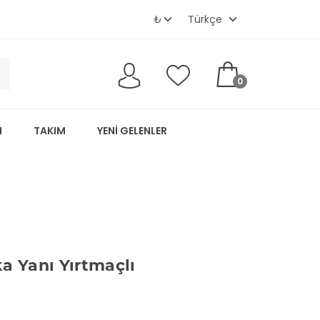
0
M
TAKIM
YENI GELENLER
a Yanı Yırtmaçlı