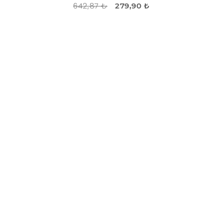
642,87 ₺
279,90 ₺
İNDIRIM
-56%