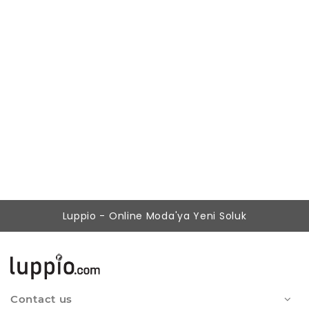
Kadın Siyah Kadife Detaylı Midi Ofis Elbise
499,00 ₺
179,90 ₺
Luppio - Online Moda'ya Yeni Soluk
Contact us