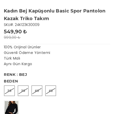
Kadın Bej Kapüşonlu Basic Spor Pantolon
Kazak Triko Takım
SKU#: 24K123K30009
549,90 ₺
999,00 ₺
100% Orijinal Ürünler
Güvenli Ödeme Yöntemi
Türk Malı
Aynı Gün Kargo
RENK : BEJ
BEDEN
36
38
40
42