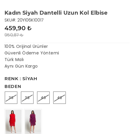
Kadın Siyah Dantelli Uzun Kol Elbise
SKU#: 20Y106K10017
459,90 ₺
950,87 ₺
100% Orijinal Ürünler
Güvenli Ödeme Yöntemi
Türk Malı
Aynı Gün Kargo
RENK : SIYAH
BEDEN
36
38
40
42