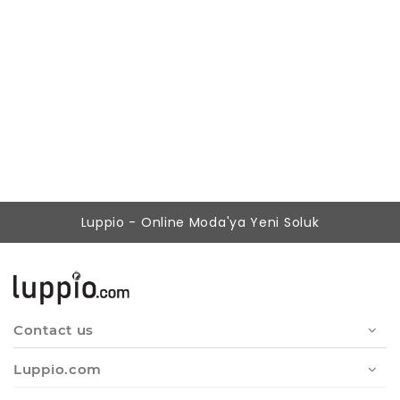
Kadın Siyah Simli Kol Detaylı Klasik Elbise
299,00 ₺
229,00 ₺
Luppio - Online Moda'ya Yeni Soluk
Contact us
Luppio.com